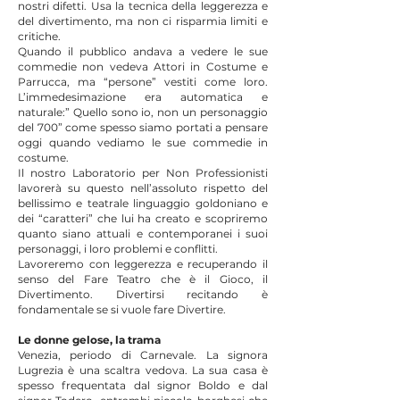
nostri difetti. Usa la tecnica della leggerezza e
del divertimento, ma non ci risparmia limiti e
critiche.
Quando il pubblico andava a vedere le sue
commedie non vedeva Attori in Costume e
Parrucca, ma “persone” vestiti come loro.
L’immedesimazione era automatica e
naturale:” Quello sono io, non un personaggio
del 700” come spesso siamo portati a pensare
oggi quando vediamo le sue commedie in
costume.
Il nostro Laboratorio per Non Professionisti
lavorerà su questo nell’assoluto rispetto del
bellissimo e teatrale linguaggio goldoniano e
dei “caratteri” che lui ha creato e scopriremo
quanto siano attuali e contemporanei i suoi
personaggi, i loro problemi e conflitti.
Lavoreremo con leggerezza e recuperando il
senso del Fare Teatro che è il Gioco, il
Divertimento. Divertirsi recitando è
fondamentale se si vuole fare Divertire.
Le donne gelose, la trama
Venezia, periodo di Carnevale. La signora
Lugrezia è una scaltra vedova. La sua casa è
spesso frequentata dal signor Boldo e dal