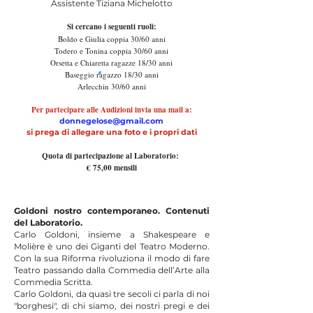
Assistente Tiziana Michelotto
Si cercano i seguenti ruoli:
Boldo e Giulia coppia 30/60 anni
Todero e Tonina coppia 30/60 anni
Orsetta e Chiaretta ragazze 18/30 anni
Baseggio ragazzo 18/30 anni
Arlecchin 30/60 anni
Per partecipare alle Audizioni invia una mail a:
donnegelose@gmail.com
si prega di allegare una foto e i propri dati
Quota di partecipazione al Laboratorio:
€ 75,00 mensili
Goldoni nostro contemporaneo. Contenuti
del Laboratorio.
Carlo Goldoni, insieme a Shakespeare e
Molière è uno dei Giganti del Teatro Moderno.
Con la sua Riforma rivoluziona il modo di fare
Teatro passando dalla Commedia dell’Arte alla
Commedia Scritta.
Carlo Goldoni, da quasi tre secoli ci parla di noi
"borghesi", di chi siamo, dei nostri pregi e dei