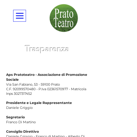
Trasparenza
Aps Pratoteatro - Associazione di Promozione
Sociale
Via San Fabiano,
53 - 59100
Prato
C.F.
92099570480
- P.Iva
02361570977
- Matricola
Inps
3027317452
Presidente e Legale Rappresentante
Daniele Griggio
Segretario
Franco Di Martino
Consiglio Direttivo
Daniele Griggio - Franco di Martino - Alberto Di