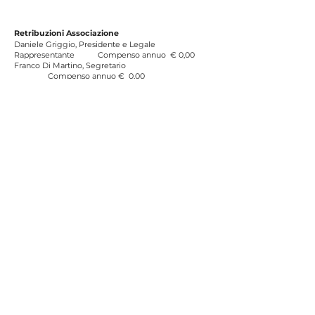
Retribuzioni Associazione
Daniele Griggio, Presidente e Legale
Rappresentante Compenso annuo € 0,00
Franco Di Martino, Segretario
Compenso annuo € 0,00
Dal 31 Marzo 2023
Il Teatro è chiuso per lavori di ristrutturazione e
messa a norma.
Aps Pratoteatro Via San Fabiano
53 59100
Prato C.F.
92099570480
P.Iva
02361570977
C.Univoco N92GLON
Per contatti solo Whats App al
329 4278 058
Il Teatro Borsi è chiuso
Sito pubblicato il 1 Aprile 2020 - D&G
visite n°